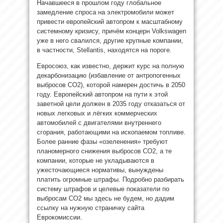
Начавшееся в прошлом году глобальное
замедление спроса на электромобили может
привести европейский автопром к масштабному
системному кризису, причём концерн Volkswagen
уже в него свалился, другие крупные компании,
в частности, Stellantis, находятся на пороге.
Евросоюз, как известно, держит курс на полную
декарбонизацию (избавление от антропогенных
выбросов CO2), которой намерен достичь в 2050
году. Европейский автопром на пути к этой
заветной цели должен в 2035 году отказаться от
новых легковых и лёгких коммерческих
автомобилей с двигателями внутреннего
сгорания, работающими на ископаемом топливе.
Более ранние фазы «озеленения» требуют
планомерного снижения выбросов CO2, а те
компании, которые не укладываются в
ужесточающиеся нормативы, вынуждены
платить огромные штрафы. Подробно разбирать
систему штрафов и целевые показатели по
выбросам CO2 мы здесь не будем, но дадим
ссылку на нужную страничку сайта
Еврокомиссии.